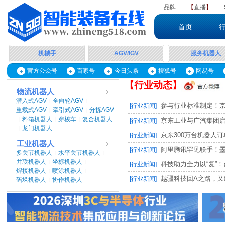
品牌
【
直播
】
首页
机械手
AGV/IGV
服务机器人
官方公众号
百家号
今日头条
搜狐号
网易号
【行业动态】
物流机器人
潜入式AGV
全向轮AGV
|
|
参与行业标准制定！京东
[行业新闻]
重载式AGV
牵引式AGV
分拣AGV
|
|
料箱机器人
穿梭车
复合机器人
|
|
|
京东工业与广汽集团启动M
[行业新闻]
龙门机器人
|
京东300万台机器人订单，
[行业新闻]
工业机器人
阿里腾讯罕见联手！墨奇智
[行业新闻]
多关节机器人
水平关节机器人
|
|
并联机器人
坐标机器人
|
|
科技助力全力以“复”！台
[行业新闻]
焊接机器人
喷涂机器人
|
|
越疆科技回A之路，又
[行业新闻]
码垛机器人
协作机器人
|