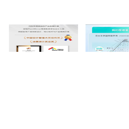
陆建萍分享了原力聚合“无界”方案在全球落地的丰富实践与战略
产品出海：将高性价比、高可靠性的四向车、AMR等硬件设备推
方案出海：提供完整的Matrix8智能仓储解决方案，包括硬件、
生态出海：输出“工厂Demo验证+本地伙伴实施”的交付模式，
目前，原力聚合的解决方案已服务于全球多样化场景：在日韩高
快速增长的流通业与制造业；在欧美，成功应对严格的本地合规与电
目。
海康机器人磐镜PlantMirror生态官网正式上
展会预告｜9月东京见，劢微机
线！带你一图看懂
国際物流総合展LTT 2
这些实践不仅为客户创造了价值，更对全球仓储生态做出了三大
1. 大幅降低自动化门槛，推动技术普惠；
COPYRIGHT © 2018-2025, 服务热线 400-0756-518
2. 以开放生态加速全球技术迭代与创新；
www.zhineng518.com,all rights reserved
版权所有 © 518智能装备在线 未经许可 严禁复制
【
冀ICP备19027659号-2
】
3. 以柔性系统增强全球供应链应对波动与不确定性的韧性。
运营商：河北大为信息科技有限公司