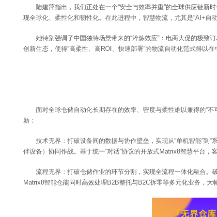
陆建萍指出，我们正处在一个“安全与效率并重”的全球供应链新
现全球化、柔性化和韧性化。在此进程中，智慧物流，尤其是“AI+
她特别强调了中国独特场景带来的“淬炼效应”：电商大促的极致
创新生态，使得“高柔性、高ROI、快速部署”的物流自动化范式得以在
面对全球仓储自动化长期存在的效率、密度与柔性难以兼得的“不
新：
技术无界：打破设备间的数据与协作壁垒，实现从“单机智能”到“系统
伴设备）协同作战。基于统一“对话”协议的开放式Matrix8智慧平
流程无界：打破仓储作业的环节分割，实现全流程一体化融合。破
Matrix8智能仓能同时高效处理B2B整托与B2C拆零等多元化业务