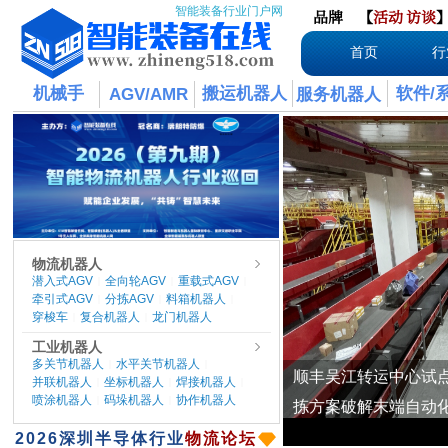
智能装备行业门户网
品牌
【
活动
访谈
首页
行
机械手
搬运机器人
软件/
AGV/AMR
服务机器人
物流机器人
潜入式AGV
全向轮AGV
重载式AGV
|
|
|
牵引式AGV
分拣AGV
料箱机器人
|
|
|
穿梭车
复合机器人
龙门机器人
|
|
工业机器人
多关节机器人
水平关节机器人
|
|
并联机器人
坐标机器人
焊接机器人
|
|
|
喷涂机器人
码垛机器人
协作机器人
|
|
​2026
深圳半导体行业
物流论坛