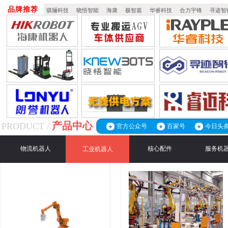
品牌推荐
骐骊科技
晓悟智能
海康
极智嘉
华睿科技
合力宇锋
寻迹智
产品中心
PRODUCT /
官方公众号
百家号
今日头
物流机器人
核心配件
服务机
工业机器人