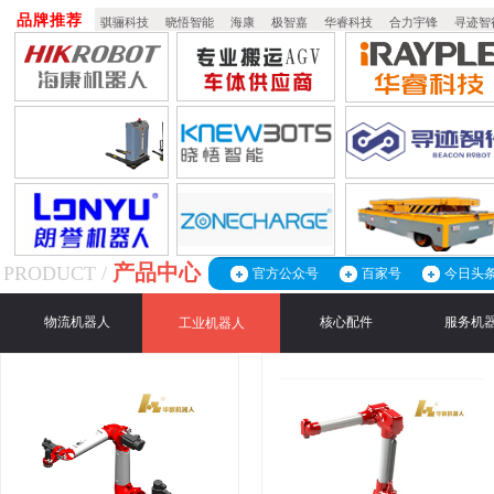
品牌推荐
骐骊科技
晓悟智能
海康
极智嘉
华睿科技
合力宇锋
寻迹智
产品中心
PRODUCT /
官方公众号
百家号
今日头
物流机器人
核心配件
服务机
工业机器人