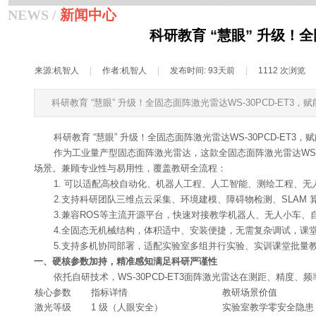
NEWS /
新闻中心
科研教育 “慧眼” 升级！
来源:
机智人
|
作者:
机智人
|
发布时间:
93天前
|
1112
次浏览
科研教育 “慧眼” 升级！全固态面阵激光雷达WS-30PCD-ET3
科研教育 “慧眼” 升级！全固态面阵激光雷达WS-30PCD-ET3
作为工业量产型固态面阵激光雷达，这款全固态面阵激光雷达WS-3
场景。兼顾专业性与易用性，覆盖教研全流程：
1. 可以适配高校自动化、机器人工程、人工智能、测绘工程、无
2.支持科研团队三维点云采集、环境建模、障碍物检测、SLAM 
3.兼容ROS等主流开源平台，快速对接教学机器人、无人小车、
4.全固态无机械结构，体积适中、安装便捷，无需复杂调试，课
5.支持多机协同部署，适配实验室多组并行实验、实训课堂批量
一、硬核参数加持，精准感知满足科研严谨性
依托自研技术，WS-30PCD-ET3面阵激光雷达在测距、精
核心参数
指标详情
教研场景价值
激光等级
1 级（人眼安全）
实验室教学零安全隐患