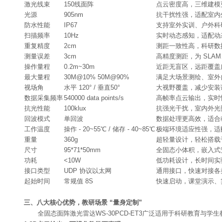
激光线束
150线面阵
点云密度高，三维建模
光源
905nm
抗干扰性强，适配室内
防水性能
IP67
支持室外实训、户外科
扫描频率
10Hz
实时动态感知，适配动
重复精度
2cm
测距一致性高，科研数
测量误差
3cm
高精度测距，为 SL
操作量程
0.2m~30m
近距无盲区，远距覆盖
最大量程
30M@10% 50M@90%
满足大场景测绘、室外
视场角
水平 120° / 垂直50°
大视野覆盖，减少安装
数据采集频率
540000 data points/s
高帧率点云输出，实时
抗光性能
100klux
抗强光干扰，室内外光
回波模式
单回波
数据处理更高效，适合
工作温度
操作 - 20~55℃ / 储存 - 40~85℃
极端环境适应性强，适
重量
360g
超轻量设计，轻松搭载
尺寸
95*71*50mm
全固态小体积，嵌入式
功耗
<10W
低功耗设计，长时间实
接口类型
UDP 协议以太网
通用接口，快速对接各
起始时间
常规值 8S
快速启动，课堂演示、
三、八大核心优势，教研场景 “量身定制”
全固态面阵激光雷达WS-30PCD-ET3广泛适用于科研教育与