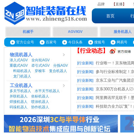
品牌
【
直播
】
首页
机械手
AGV/IGV
服务机器人
官方公众号
百家号
今日头条
搜狐号
网易号
【行业动态】
物流机器人
潜入式AGV
全向轮AGV
|
|
行业唯一！京东物流两项
[行业新闻]
重载式AGV
牵引式AGV
分拣AGV
|
|
料箱机器人
穿梭车
复合机器人
|
|
|
参与行业标准制定！京东
[行业新闻]
龙门机器人
|
京东工业与广汽集团启动M
[行业新闻]
工业机器人
京东300万台机器人订单，
[行业新闻]
多关节机器人
水平关节机器人
|
|
并联机器人
坐标机器人
|
|
阿里腾讯罕见联手！墨奇智
[行业新闻]
焊接机器人
喷涂机器人
|
|
科技助力全力以“复”！台
[行业新闻]
码垛机器人
协作机器人
|