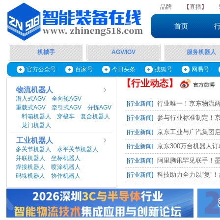
品牌
【
直播
】
首页
机械手
AGV/IGV
服务机器人
官方公众号
百家号
今日头条
搜狐号
网易号
【行业动态】
物流机器人
潜入式AGV
全向轮AGV
|
|
行业唯一！京东物流两项
[行业新闻]
重载式AGV
牵引式AGV
分拣AGV
|
|
料箱机器人
穿梭车
复合机器人
|
|
|
参与行业标准制定！京东
[行业新闻]
龙门机器人
|
京东工业与广汽集团启动M
[行业新闻]
工业机器人
京东300万台机器人订单，
[行业新闻]
多关节机器人
水平关节机器人
|
|
并联机器人
坐标机器人
|
|
阿里腾讯罕见联手！墨奇智
[行业新闻]
焊接机器人
喷涂机器人
|
|
科技助力全力以“复”！台
[行业新闻]
码垛机器人
协作机器人
|