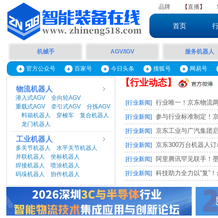
品牌
【
直播
】
首页
机械手
AGV/IGV
服务机器人
官方公众号
百家号
今日头条
搜狐号
网易号
【行业动态】
物流机器人
潜入式AGV
全向轮AGV
|
|
行业唯一！京东物流两项
[行业新闻]
重载式AGV
牵引式AGV
分拣AGV
|
|
料箱机器人
穿梭车
复合机器人
|
|
|
参与行业标准制定！京东
[行业新闻]
龙门机器人
|
京东工业与广汽集团启动M
[行业新闻]
工业机器人
京东300万台机器人订单，
[行业新闻]
多关节机器人
水平关节机器人
|
|
并联机器人
坐标机器人
|
|
阿里腾讯罕见联手！墨奇智
[行业新闻]
焊接机器人
喷涂机器人
|
|
科技助力全力以“复”！台
[行业新闻]
码垛机器人
协作机器人
|