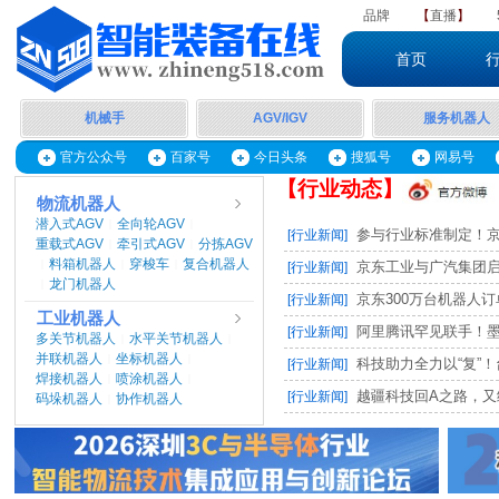
品牌
【
直播
】
首页
机械手
AGV/IGV
服务机器人
官方公众号
百家号
今日头条
搜狐号
网易号
【行业动态】
物流机器人
潜入式AGV
全向轮AGV
|
|
参与行业标准制定！京东
[行业新闻]
重载式AGV
牵引式AGV
分拣AGV
|
|
料箱机器人
穿梭车
复合机器人
|
|
|
京东工业与广汽集团启动M
[行业新闻]
龙门机器人
|
京东300万台机器人订单，
[行业新闻]
工业机器人
阿里腾讯罕见联手！墨奇智
[行业新闻]
多关节机器人
水平关节机器人
|
|
并联机器人
坐标机器人
|
|
科技助力全力以“复”！台
[行业新闻]
焊接机器人
喷涂机器人
|
|
越疆科技回A之路，又
[行业新闻]
码垛机器人
协作机器人
|