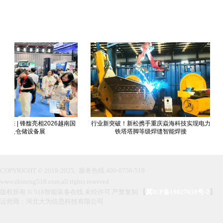
 | 锋馥亮相2026越南国
行业新突破！新松携手重庆焱海科技实现电力
喜
流及仓储设备展
铁塔塔脚等级焊缝智能焊接
COPYRIGHT © 2018-2025, 服务热线 400-0756-518
www.zhineng518.com,all rights reserved
版权所有 © 518智能装备在线 未经许可 严禁复制
【
冀ICP备19027659号-2
】
运营商：河北大为信息科技有限公司