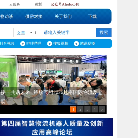
】
云服务
微博
公众号
AIrobot518
人物访谈
供需对接
关于我们
下载
搜索
文章
抖音视频
哔哩哔哩
搜狐视频
腾讯视频
】