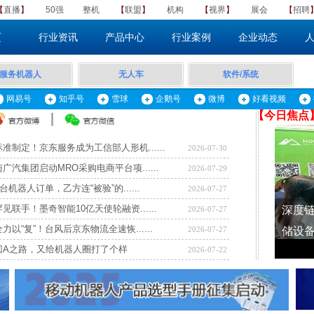
【
直播
】
50强
整机
​【
联盟
】
机构
【
视界
】
展会
【
招聘
页
行业资讯
产品中心
行业案例
企业动态
服务机器人
无人车
软件/系统
网易号
知乎号
雪球
企鹅号
微博
好看视频
【​
今日焦点
准制定！京东服务成为工信部人形机......
2026-07-30
广汽集团启动MRO采购电商平台项......
2026-07-29
台机器人订单，乙方连“被验”的......
2026-07-27
见联手！墨奇智能10亿天使轮融资......
2026-07-27
力以“复”！台风后京东物流全速恢......
2026-07-27
回A之路，又给机器人圈打了个样
2026-07-22