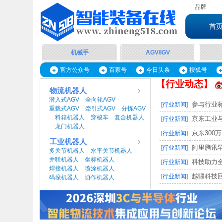
品牌
首
机械手
AGV/IGV
官方公众号
百家号
今日头条
搜狐号
【行业动态】
物流机器人
潜入式AGV
全向轮AGV
|
|
参与行业标
[行业新闻]
重载式AGV
牵引式AGV
分拣AGV
|
|
料箱机器人
穿梭车
复合机器人
|
|
|
京东工业与
[行业新闻]
龙门机器人
|
京东300万
[行业新闻]
工业机器人
阿里腾讯罕
[行业新闻]
多关节机器人
水平关节机器人
|
|
并联机器人
坐标机器人
|
|
科技助力全
[行业新闻]
焊接机器人
喷涂机器人
|
|
越疆科技
[行业新闻]
码垛机器人
协作机器人
|