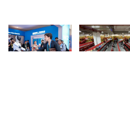
强强联合！万机易租与优必选达成深度战略合
顺丰吴江转运中心试点极速跃迁Hype
作
Node，轻量化分拣方案破解末端
COPYRIGHT © 2018-2025, 服务热线 400-0756-518
www.zhineng518.com,all rights reserved
版权所有 © 518智能装备在线 未经许可 严禁复制
【
冀ICP备19027659号-2
】
运营商：河北大为信息科技有限公司