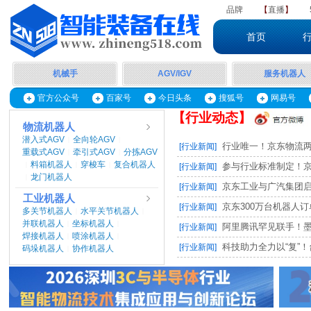
品牌
【
直播
】
首页
机械手
AGV/IGV
服务机器人
官方公众号
百家号
今日头条
搜狐号
网易号
【行业动态】
物流机器人
潜入式AGV
全向轮AGV
|
|
行业唯一！京东物流两项
[行业新闻]
重载式AGV
牵引式AGV
分拣AGV
|
|
料箱机器人
穿梭车
复合机器人
|
|
|
参与行业标准制定！京东
[行业新闻]
龙门机器人
|
京东工业与广汽集团启动M
[行业新闻]
工业机器人
京东300万台机器人订单，
[行业新闻]
多关节机器人
水平关节机器人
|
|
并联机器人
坐标机器人
|
|
阿里腾讯罕见联手！墨奇智
[行业新闻]
焊接机器人
喷涂机器人
|
|
科技助力全力以“复”！台
[行业新闻]
码垛机器人
协作机器人
|