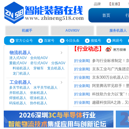
品牌
【
直播
】
首页
机械手
AGV/IGV
服务机器人
官方公众号
百家号
今日头条
搜狐号
网易号
【行业动态】
物流机器人
潜入式AGV
全向轮AGV
|
|
参与行业标准制定！京东
[行业新闻]
重载式AGV
牵引式AGV
分拣AGV
|
|
料箱机器人
穿梭车
复合机器人
|
|
|
京东工业与广汽集团启动M
[行业新闻]
龙门机器人
|
京东300万台机器人订单，
[行业新闻]
工业机器人
阿里腾讯罕见联手！墨奇智
[行业新闻]
多关节机器人
水平关节机器人
|
|
并联机器人
坐标机器人
|
|
科技助力全力以“复”！台
[行业新闻]
焊接机器人
喷涂机器人
|
|
越疆科技回A之路，又
[行业新闻]
码垛机器人
协作机器人
|