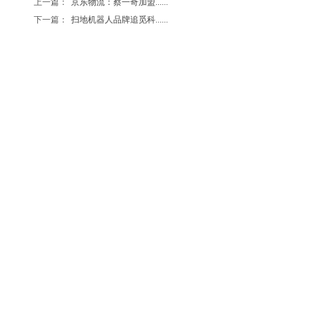
上一篇：
京东物流：蔡一奇加盟......
下一篇：
扫地机器人品牌追觅科......