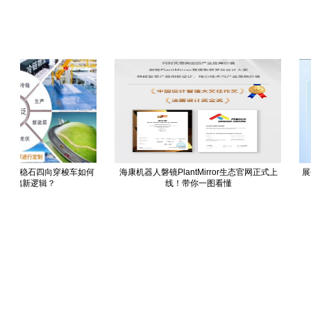
活”：稳石四向穿梭车如何
海康机器人磐镜PlantMirror生态官网正式上
展会
仓储新逻辑？
线！带你一图看懂