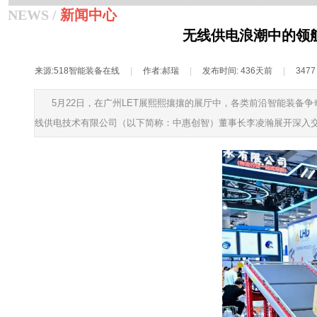
NEWS /
新闻中心
无线供电浪潮中的领
来源:
518智能装备在线
|
作者:
郝瑞
|
发布时间:
436天前
|
347
5月22日，在广州LET展熙熙攘攘的展厅中，各类前沿智能装备争奇
线供电技术有限公司（以下简称：中惠创智）董事长李凌瀚展开深入