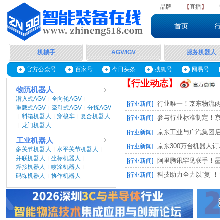
品牌
【
直播
】
首页
机械手
AGV/IGV
服务机器人
官方公众号
百家号
今日头条
搜狐号
网易号
【行业动态】
物流机器人
潜入式AGV
全向轮AGV
|
|
行业唯一！京东物流两项
[行业新闻]
重载式AGV
牵引式AGV
分拣AGV
|
|
料箱机器人
穿梭车
复合机器人
|
|
|
参与行业标准制定！京东
[行业新闻]
龙门机器人
|
京东工业与广汽集团启动M
[行业新闻]
工业机器人
京东300万台机器人订单，
[行业新闻]
多关节机器人
水平关节机器人
|
|
并联机器人
坐标机器人
|
|
阿里腾讯罕见联手！墨奇智
[行业新闻]
焊接机器人
喷涂机器人
|
|
科技助力全力以“复”！台
[行业新闻]
码垛机器人
协作机器人
|