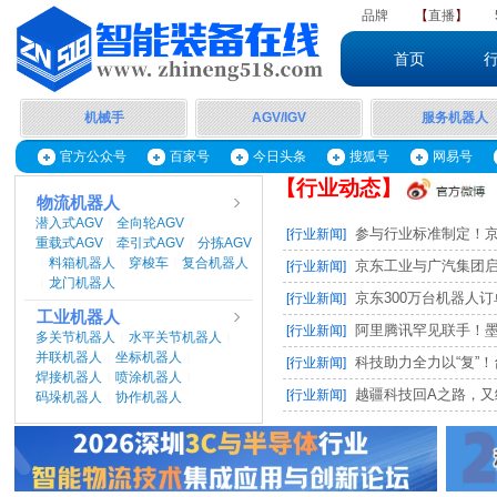
品牌
【
直播
】
首页
机械手
AGV/IGV
服务机器人
官方公众号
百家号
今日头条
搜狐号
网易号
【行业动态】
物流机器人
潜入式AGV
全向轮AGV
|
|
参与行业标准制定！京东
[行业新闻]
重载式AGV
牵引式AGV
分拣AGV
|
|
料箱机器人
穿梭车
复合机器人
|
|
|
京东工业与广汽集团启动M
[行业新闻]
龙门机器人
|
京东300万台机器人订单，
[行业新闻]
工业机器人
阿里腾讯罕见联手！墨奇智
[行业新闻]
多关节机器人
水平关节机器人
|
|
并联机器人
坐标机器人
|
|
科技助力全力以“复”！台
[行业新闻]
焊接机器人
喷涂机器人
|
|
越疆科技回A之路，又
[行业新闻]
码垛机器人
协作机器人
|