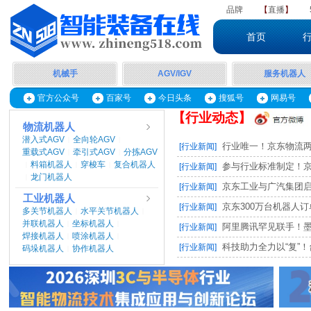
品牌
【
直播
】
首页
机械手
AGV/IGV
服务机器人
官方公众号
百家号
今日头条
搜狐号
网易号
【行业动态】
物流机器人
潜入式AGV
全向轮AGV
|
|
行业唯一！京东物流两项
[行业新闻]
重载式AGV
牵引式AGV
分拣AGV
|
|
料箱机器人
穿梭车
复合机器人
|
|
|
参与行业标准制定！京东
[行业新闻]
龙门机器人
|
京东工业与广汽集团启动M
[行业新闻]
工业机器人
京东300万台机器人订单，
[行业新闻]
多关节机器人
水平关节机器人
|
|
并联机器人
坐标机器人
|
|
阿里腾讯罕见联手！墨奇智
[行业新闻]
焊接机器人
喷涂机器人
|
|
科技助力全力以“复”！台
[行业新闻]
码垛机器人
协作机器人
|