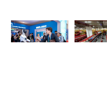
A
强强联合！万机易租与优必选达成深度战略合
顺丰吴江转运中心试点极速跃迁
作
Node，轻量化分拣方案破
COPYRIGHT © 2018-2025, 服务热线 400-0756-518
www.zhineng518.com,all rights reserved
版权所有 © 518智能装备在线 未经许可 严禁复制
【
冀ICP备19027659号-2
】
运营商：河北大为信息科技有限公司